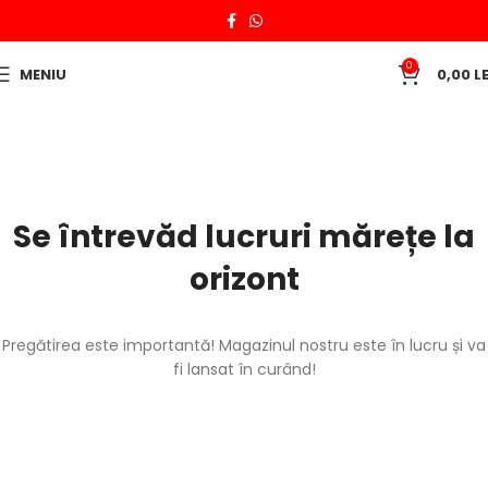
0
MENIU
0,00
LE
Se întrevăd lucruri mărețe la
orizont
Pregătirea este importantă! Magazinul nostru este în lucru și va
fi lansat în curând!