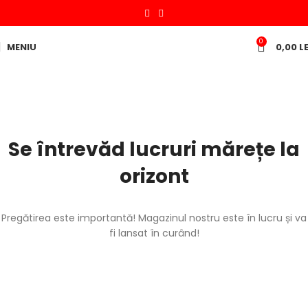
0
MENIU
0,00
LE
Se întrevăd lucruri mărețe la
orizont
Pregătirea este importantă! Magazinul nostru este în lucru și va
fi lansat în curând!