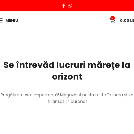
0
MENIU
0,00
LE
Se întrevăd lucruri mărețe la
orizont
Pregătirea este importantă! Magazinul nostru este în lucru și va
fi lansat în curând!