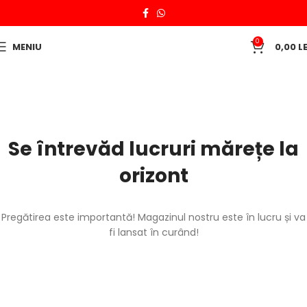
0
MENIU
0,00
LE
Se întrevăd lucruri mărețe la
orizont
Pregătirea este importantă! Magazinul nostru este în lucru și va
fi lansat în curând!