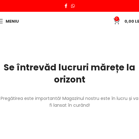
0
MENIU
0,00
LE
Se întrevăd lucruri mărețe la
orizont
Pregătirea este importantă! Magazinul nostru este în lucru și va
fi lansat în curând!