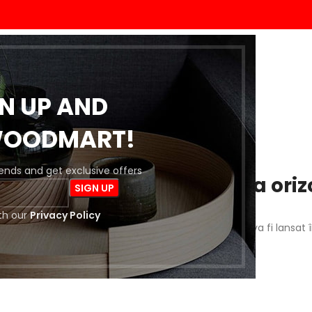
ACASĂ
MAGAZIN
BLOG
DESPRE NOI
CONTACT
GN UP AND
WOODMART!
trends and get exclusive offers
 întrevăd lucruri mărețe la oriz
th our
Privacy Policy
a este importantă! Magazinul nostru este în lucru și va fi lansat 