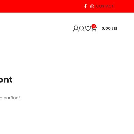
CONTACT
0
0,00
LEI
ont
în curând!