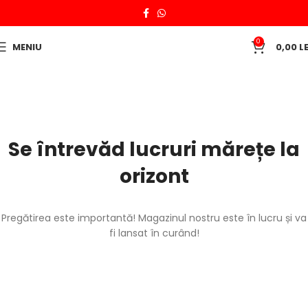
0
MENIU
0,00
LE
Se întrevăd lucruri mărețe la
orizont
Pregătirea este importantă! Magazinul nostru este în lucru și va
fi lansat în curând!