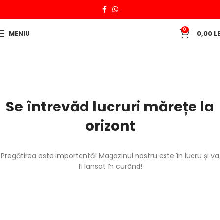
0
MENIU
0,00
LE
Se întrevăd lucruri mărețe la
orizont
Pregătirea este importantă! Magazinul nostru este în lucru și va
fi lansat în curând!