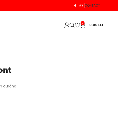
CONTACT
0
0,00
LEI
ont
în curând!