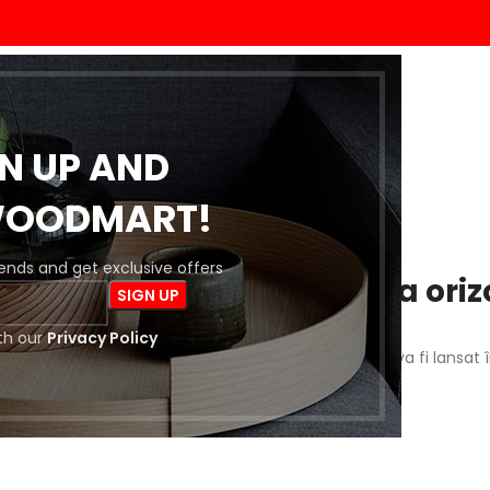
ACASĂ
MAGAZIN
BLOG
DESPRE NOI
CONTACT
GN UP AND
WOODMART!
trends and get exclusive offers
 întrevăd lucruri mărețe la oriz
th our
Privacy Policy
a este importantă! Magazinul nostru este în lucru și va fi lansat 