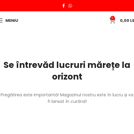
0
MENIU
0,00
LE
Se întrevăd lucruri mărețe la
orizont
Pregătirea este importantă! Magazinul nostru este în lucru și va
fi lansat în curând!