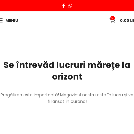
0
MENIU
0,00
LE
Se întrevăd lucruri mărețe la
orizont
Pregătirea este importantă! Magazinul nostru este în lucru și va
fi lansat în curând!