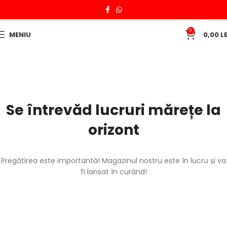
0
MENIU
0,00
LE
Se întrevăd lucruri mărețe la
orizont
Pregătirea este importantă! Magazinul nostru este în lucru și va
fi lansat în curând!