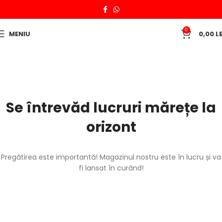
0
MENIU
0,00
LE
Se întrevăd lucruri mărețe la
orizont
Pregătirea este importantă! Magazinul nostru este în lucru și va
fi lansat în curând!