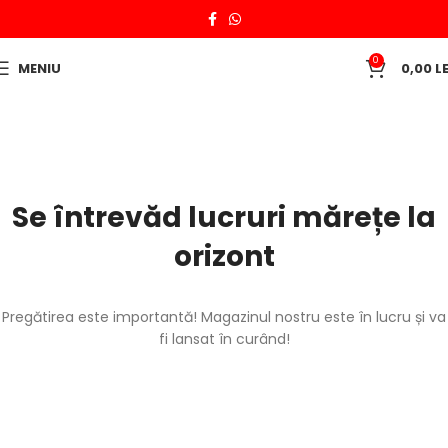
0
MENIU
0,00
LE
Se întrevăd lucruri mărețe la
orizont
Pregătirea este importantă! Magazinul nostru este în lucru și va
fi lansat în curând!