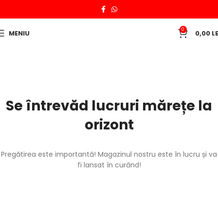
0
MENIU
0,00
LE
Se întrevăd lucruri mărețe la
orizont
Pregătirea este importantă! Magazinul nostru este în lucru și va
fi lansat în curând!