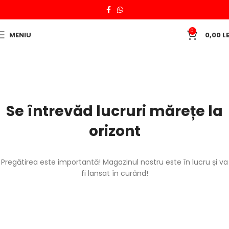
0
MENIU
0,00
LE
Se întrevăd lucruri mărețe la
orizont
Pregătirea este importantă! Magazinul nostru este în lucru și va
fi lansat în curând!