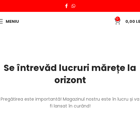
0
MENIU
0,00
LE
Se întrevăd lucruri mărețe la
orizont
Pregătirea este importantă! Magazinul nostru este în lucru și va
fi lansat în curând!