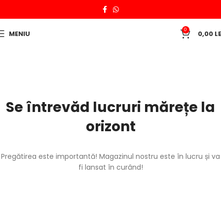
0
MENIU
0,00
LE
Se întrevăd lucruri mărețe la
orizont
Pregătirea este importantă! Magazinul nostru este în lucru și va
fi lansat în curând!