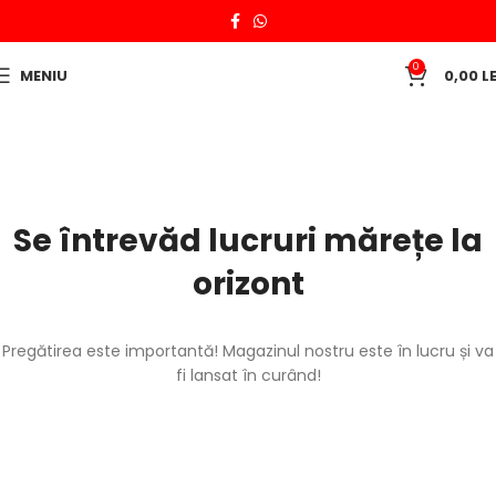
0
MENIU
0,00
LE
Se întrevăd lucruri mărețe la
orizont
Pregătirea este importantă! Magazinul nostru este în lucru și va
fi lansat în curând!