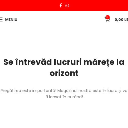
0
MENIU
0,00
LE
Se întrevăd lucruri mărețe la
orizont
Pregătirea este importantă! Magazinul nostru este în lucru și va
fi lansat în curând!