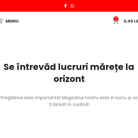
0
MENIU
0,00
LE
Se întrevăd lucruri mărețe la
orizont
Pregătirea este importantă! Magazinul nostru este în lucru și va
fi lansat în curând!