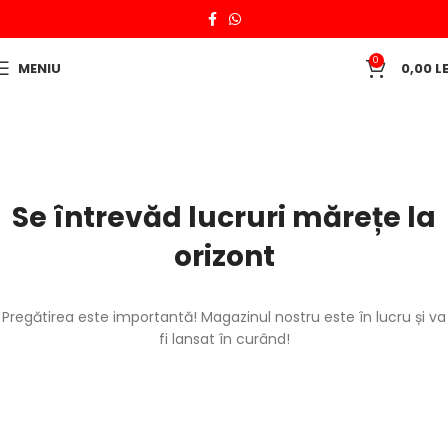
0
MENIU
0,00
LE
Se întrevăd lucruri mărețe la
orizont
Pregătirea este importantă! Magazinul nostru este în lucru și va
fi lansat în curând!