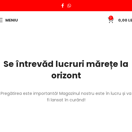
0
MENIU
0,00
LE
Se întrevăd lucruri mărețe la
orizont
Pregătirea este importantă! Magazinul nostru este în lucru și va
fi lansat în curând!