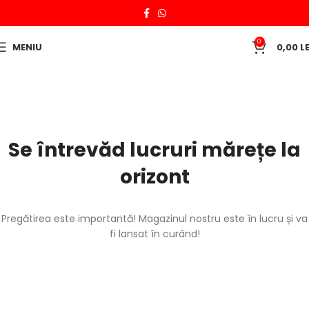
0
MENIU
0,00
LE
Se întrevăd lucruri mărețe la
orizont
Pregătirea este importantă! Magazinul nostru este în lucru și va
fi lansat în curând!