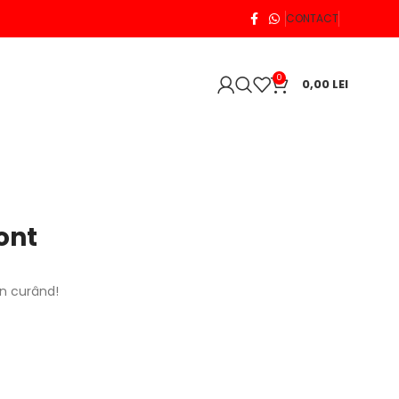
CONTACT
0
0,00
LEI
ont
în curând!