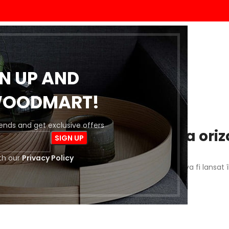
ACASĂ
MAGAZIN
BLOG
DESPRE NOI
CONTACT
GN UP AND
WOODMART!
trends and get exclusive offers
 întrevăd lucruri mărețe la oriz
th our
Privacy Policy
a este importantă! Magazinul nostru este în lucru și va fi lansat 