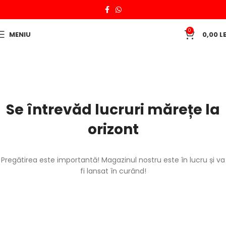
0
MENIU
0,00
LE
Se întrevăd lucruri mărețe la
orizont
Pregătirea este importantă! Magazinul nostru este în lucru și va
fi lansat în curând!