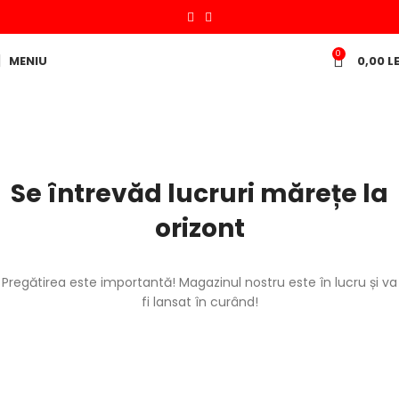
0
MENIU
0,00
LE
Se întrevăd lucruri mărețe la
orizont
Pregătirea este importantă! Magazinul nostru este în lucru și va
fi lansat în curând!