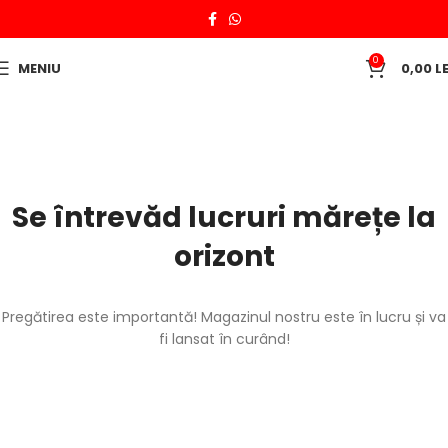
0
MENIU
0,00
LE
Se întrevăd lucruri mărețe la
orizont
Pregătirea este importantă! Magazinul nostru este în lucru și va
fi lansat în curând!