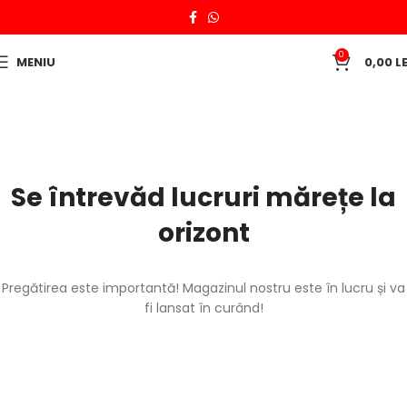
0
MENIU
0,00
LE
Se întrevăd lucruri mărețe la
orizont
Pregătirea este importantă! Magazinul nostru este în lucru și va
fi lansat în curând!