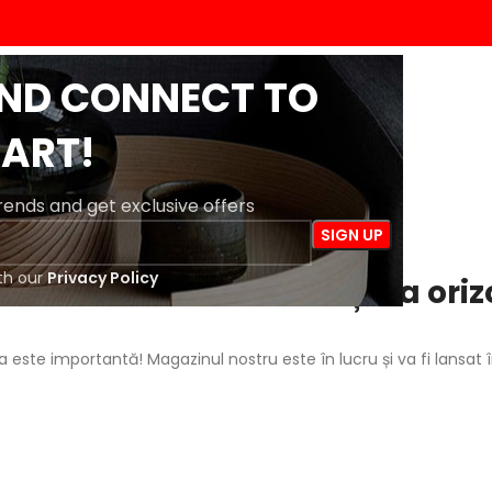
AND CONNECT TO
ACASĂ
MAGAZIN
BLOG
DESPRE NOI
CONTACT
ART!
trends and get exclusive offers
th our
Privacy Policy
 întrevăd lucruri mărețe la oriz
a este importantă! Magazinul nostru este în lucru și va fi lansat 