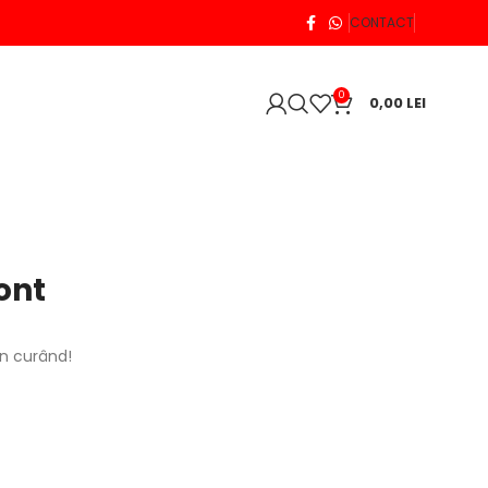
CONTACT
0
0,00
LEI
ont
în curând!