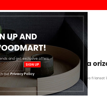
ACASĂ
MAGAZIN
BLOG
DESPRE NOI
CONTACT
GN UP AND
WOODMART!
trends and get exclusive offers
 întrevăd lucruri mărețe la oriz
th our
Privacy Policy
a este importantă! Magazinul nostru este în lucru și va fi lansat 