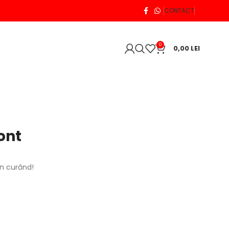
CONTACT
0
0,00
LEI
ont
în curând!