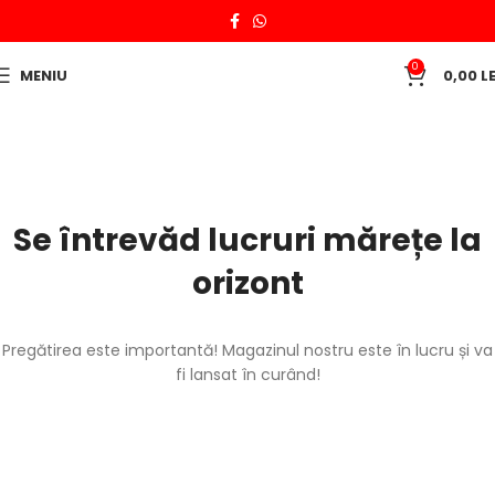
0
MENIU
0,00
LE
Se întrevăd lucruri mărețe la
orizont
Pregătirea este importantă! Magazinul nostru este în lucru și va
fi lansat în curând!