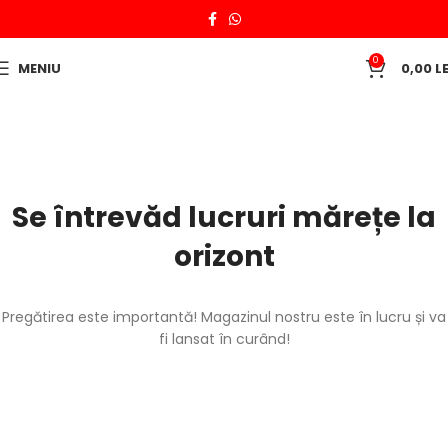
0
MENIU
0,00
LE
Se întrevăd lucruri mărețe la
orizont
Pregătirea este importantă! Magazinul nostru este în lucru și va
fi lansat în curând!