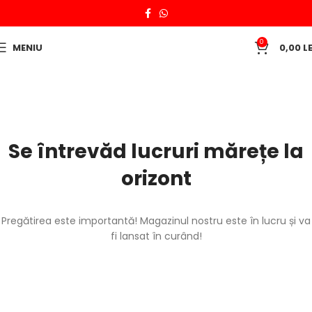
0
MENIU
0,00
LE
Se întrevăd lucruri mărețe la
orizont
Pregătirea este importantă! Magazinul nostru este în lucru și va
fi lansat în curând!