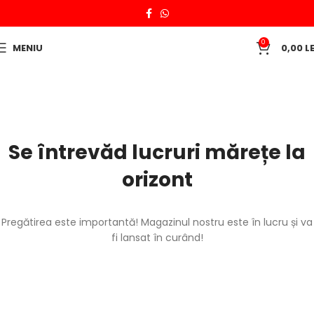
0
MENIU
0,00
LE
Se întrevăd lucruri mărețe la
orizont
Pregătirea este importantă! Magazinul nostru este în lucru și va
fi lansat în curând!