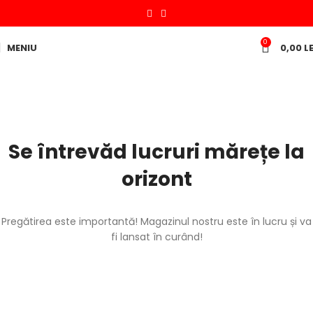
0
MENIU
0,00
LE
Se întrevăd lucruri mărețe la
orizont
Pregătirea este importantă! Magazinul nostru este în lucru și va
fi lansat în curând!