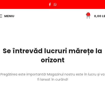
0
MENIU
0,00
LE
Se întrevăd lucruri mărețe la
orizont
Pregătirea este importantă! Magazinul nostru este în lucru și va
fi lansat în curând!