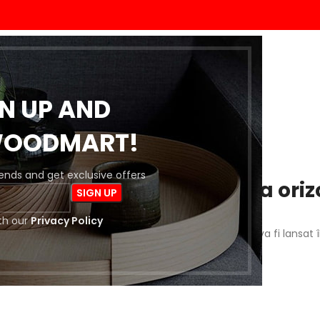
ACASĂ
MAGAZIN
BLOG
DESPRE NOI
CONTACT
GN UP AND
WOODMART!
trends and get exclusive offers
 întrevăd lucruri mărețe la oriz
th our
Privacy Policy
a este importantă! Magazinul nostru este în lucru și va fi lansat 