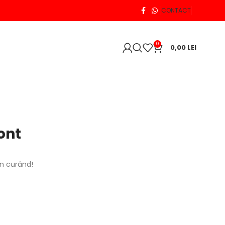
CONTACT
0
0,00
LEI
ont
în curând!